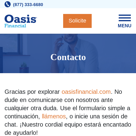
Skip
(877) 333-6680
to
content
Solicite
MENU
Contacto
Gracias por explorar
oasisfinancial.com
. No
dude en comunicarse con nosotros ante
cualquier otra duda. Use el formulario simple a
continuación,
llámenos
, o inicie una
sesión de
chat
. ¡Nuestro cordial equipo estará encantado
de ayudarlo!