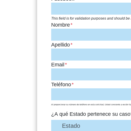
This field is for validation purposes and should be
Nombre
*
Apellido
*
Email
*
Teléfono
*
Al proporcionar su número de teléfono en esta solicitud, Usted consiente a recibir l
¿A qué Estado pertenece su caso