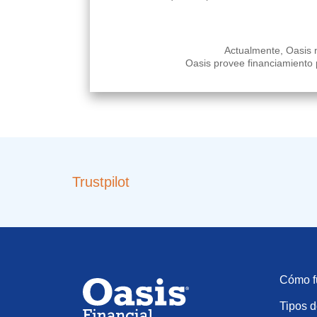
Actualmente, Oasis n
Oasis provee financiamiento 
Trustpilot
Cómo f
Tipos d