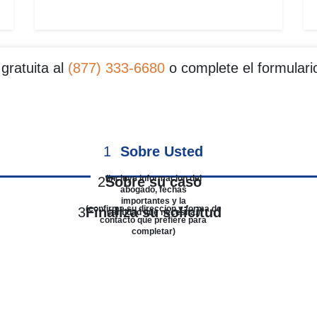
gratuita al
(877) 333-6680
o complete el formulario 
1
Sobre Usted
(incluye informacion del
2
Sobre su caso
abogado, fechas
importantes y la
(confirme su direccion y forma de
3
Finaliza su solicitud
cantidad que necesita.)
contacto que prefiere para
completar)