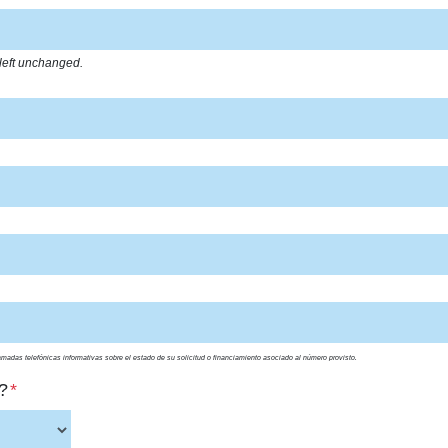
 left unchanged.
lamadas telefónicas informativas sobre el estado de su solicitud o financiamiento asociado al número provisto.
?
*