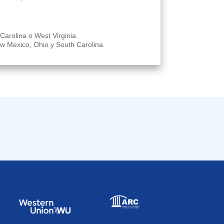
arolina o West Virginia.
ew Mexico, Ohio y South Carolina.