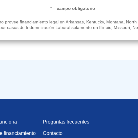
* =
campo obligatorio
o provee financiamiento legal en Arkansas, Kentucky, Montana, North C
por casos de Indemnización Laboral solamente en Illinois, Missouri, N
unciona
Preguntas frecuentes
e financiamiento
Contacto